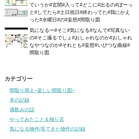
ていうか#玄関#入って#どこに#出るの#ぼーっ
と#してたら#土日祝日#終わってた#我にかえ
った#水曜日#の#妄想#間取り図
気になるー#そこ#気になる#なんで#写真ない
の#そこ撮るでしょ#おしゃれなのか#おしゃれ
なやつなのか#それとも#妄想#いびつな曲線#
間取り図
カテゴリー
間取り萌え~楽しい間取り図~
本の記録
酒飲みの話
やってみたこと＆独り言
気になる物件/見てきた物件の記録