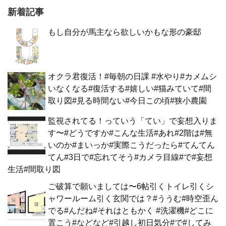
新着記事
もし自分が馬主なら欲しいかもな形の豪邸
オクラ君復活！#毎朝の日課 #水やり#カメムシ
いなくなる#復活する#嬉しい#猫みていて#間
取り図#見る時間ない#今日この頃#狭小農園
監視されてる！っていう「てい」で妄想入りま
す〜#どうですか#こんな生活#あれ#2階は#無
いのか#まいっか#実際こうだったら#てんてん
てん#3日で#忘れてそう#カメラ目線#で#妄想
生活#間取り図
ご破算で願いましては〜6帖引くトイレ引くシ
ャワールーム引く玄関では？#ううむ#時空歪ん
でる#んだね#それはともかく #洗濯機#どこに
置こう#などなど#引越し初日気分#で#してみ