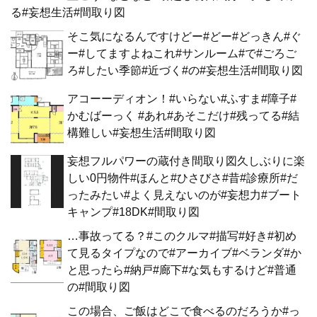
る#妄想生活#間取り図
そこ気になるんですけどー#どー#どっきん#ぐ
ー#してますよねこれ#サンルーム#で#ごろご
ろ#したい季節#近づく#の#妄想生活#間取り図
アコーーディオン！#いらない#ふすま#障子#
かむばーっく #あれ#あそこだけ#残ってる#結
構難しい#妄想生活#間取り図
妄想フルパワーの蔵付き間取り図久しぶりに楽
しい0円物件#ほんと#ひさびさ#昔#診療所#だ
ったみたい#よく見えないのが#妄想力#ブート
キャンプ#18DK#間取り図
…事故ってる？#このクルマ#描写#好き#初め
て見るタイプなので#アーカイブ#ベランダ#か
と思ったら#納戸#廊下#な気もするけど#普通
の#間取り図
この場合、ご飯はどこで食べるのだろうか#っ