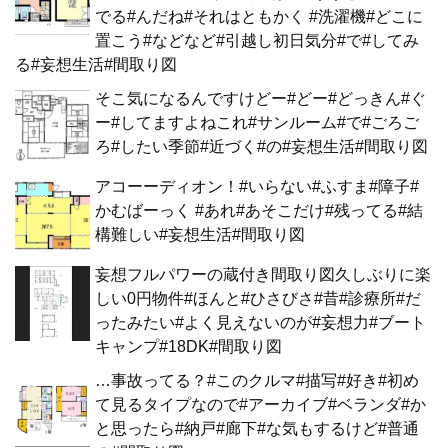
でる#んだね#それはともかく #洗濯機#どこに
置こう#などなど#引越し初日気分#で#してみ
る#妄想生活#間取り図
そこ気になるんですけどー#どー#どっきん#ぐ
ー#してますよねこれ#サンルーム#で#ごろご
ろ#したい季節#近づく#の#妄想生活#間取り図
アコーーディオン！#いらない#ふすま#障子#
かむばーっく #あれ#あそこだけ#残ってる#結
構難しい#妄想生活#間取り図
妄想フルパワーの蔵付き間取り図久しぶりに楽
しい0円物件#ほんと#ひさびさ#昔#診療所#だ
ったみたい#よく見えないのが#妄想力#ブート
キャンプ#18DK#間取り図
…事故ってる？#このクルマ#描写#好き#初め
て見るタイプなので#アーカイブ#ベランダ#か
と思ったら#納戸#廊下#な気もするけど#普通