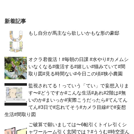
新着記事
もし自分が馬主なら欲しいかもな形の豪邸
オクラ君復活！#毎朝の日課 #水やり#カメムシ
いなくなる#復活する#嬉しい#猫みていて#間
取り図#見る時間ない#今日この頃#狭小農園
監視されてる！っていう「てい」で妄想入りま
す〜#どうですか#こんな生活#あれ#2階は#無
いのか#まいっか#実際こうだったら#てんてん
てん#3日で#忘れてそう#カメラ目線#で#妄想
生活#間取り図
ご破算で願いましては〜6帖引くトイレ引くシ
ャワールーム引く玄関では？#ううむ#時空歪ん