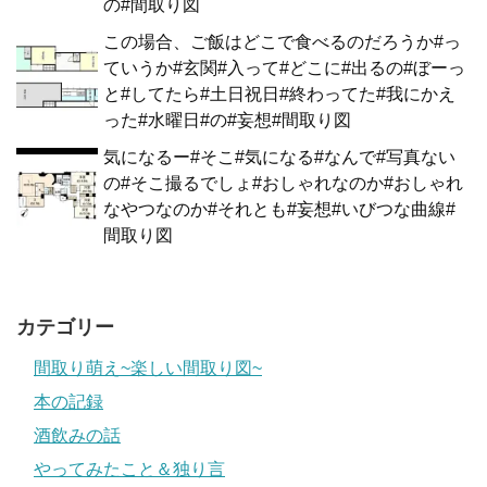
の#間取り図
この場合、ご飯はどこで食べるのだろうか#っ
ていうか#玄関#入って#どこに#出るの#ぼーっ
と#してたら#土日祝日#終わってた#我にかえ
った#水曜日#の#妄想#間取り図
気になるー#そこ#気になる#なんで#写真ない
の#そこ撮るでしょ#おしゃれなのか#おしゃれ
なやつなのか#それとも#妄想#いびつな曲線#
間取り図
カテゴリー
間取り萌え~楽しい間取り図~
本の記録
酒飲みの話
やってみたこと＆独り言