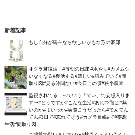
新着記事
もし自分が馬主なら欲しいかもな形の豪邸
オクラ君復活！#毎朝の日課 #水やり#カメムシ
いなくなる#復活する#嬉しい#猫みていて#間
取り図#見る時間ない#今日この頃#狭小農園
監視されてる！っていう「てい」で妄想入りま
す〜#どうですか#こんな生活#あれ#2階は#無
いのか#まいっか#実際こうだったら#てんてん
てん#3日で#忘れてそう#カメラ目線#で#妄想
生活#間取り図
ご破算で願いましては〜6帖引くトイレ引くシ