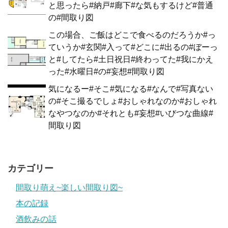
と思ったら#納戸#廊下#な気もするけど#普通
の#間取り図
この場合、ご飯はどこで食べるのだろうか#っ
ていうか#玄関#入って#どこに#出るの#ぼーっ
と#してたら#土日祝日#終わってた#我にかえ
った#水曜日#の#妄想#間取り図
気になるー#そこ#気になる#なんで#写真ない
の#そこ撮るでしょ#おしゃれなのか#おしゃれ
なやつなのか#それとも#妄想#いびつな曲線#
間取り図
カテゴリー
間取り萌え~楽しい間取り図~
本の記録
酒飲みの話