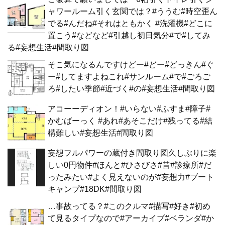
ャワールーム引く玄関では？#ううむ#時空歪ん
でる#んだね#それはともかく #洗濯機#どこに
置こう#などなど#引越し初日気分#で#してみ
る#妄想生活#間取り図
そこ気になるんですけどー#どー#どっきん#ぐ
ー#してますよねこれ#サンルーム#で#ごろご
ろ#したい季節#近づく#の#妄想生活#間取り図
アコーーディオン！#いらない#ふすま#障子#
かむばーっく #あれ#あそこだけ#残ってる#結
構難しい#妄想生活#間取り図
妄想フルパワーの蔵付き間取り図久しぶりに楽
しい0円物件#ほんと#ひさびさ#昔#診療所#だ
ったみたい#よく見えないのが#妄想力#ブート
キャンプ#18DK#間取り図
…事故ってる？#このクルマ#描写#好き#初め
て見るタイプなので#アーカイブ#ベランダ#か