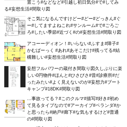
置こう#などなど#引越し初日気分#で#してみ
る#妄想生活#間取り図
そこ気になるんですけどー#どー#どっきん#ぐ
ー#してますよねこれ#サンルーム#で#ごろご
ろ#したい季節#近づく#の#妄想生活#間取り図
アコーーディオン！#いらない#ふすま#障子#
かむばーっく #あれ#あそこだけ#残ってる#結
構難しい#妄想生活#間取り図
妄想フルパワーの蔵付き間取り図久しぶりに楽
しい0円物件#ほんと#ひさびさ#昔#診療所#だ
ったみたい#よく見えないのが#妄想力#ブート
キャンプ#18DK#間取り図
…事故ってる？#このクルマ#描写#好き#初め
て見るタイプなので#アーカイブ#ベランダ#か
と思ったら#納戸#廊下#な気もするけど#普通
の#間取り図