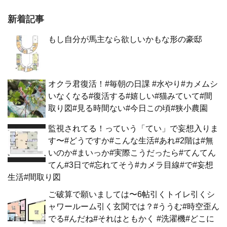
新着記事
もし自分が馬主なら欲しいかもな形の豪邸
オクラ君復活！#毎朝の日課 #水やり#カメムシ
いなくなる#復活する#嬉しい#猫みていて#間
取り図#見る時間ない#今日この頃#狭小農園
監視されてる！っていう「てい」で妄想入りま
す〜#どうですか#こんな生活#あれ#2階は#無
いのか#まいっか#実際こうだったら#てんてん
てん#3日で#忘れてそう#カメラ目線#で#妄想
生活#間取り図
ご破算で願いましては〜6帖引くトイレ引くシ
ャワールーム引く玄関では？#ううむ#時空歪ん
でる#んだね#それはともかく #洗濯機#どこに