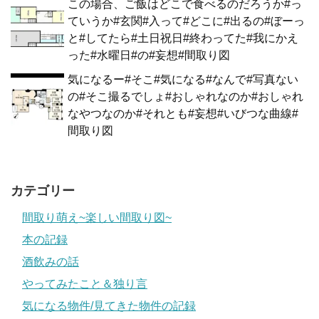
この場合、ご飯はどこで食べるのだろうか#っ
ていうか#玄関#入って#どこに#出るの#ぼーっ
と#してたら#土日祝日#終わってた#我にかえ
った#水曜日#の#妄想#間取り図
気になるー#そこ#気になる#なんで#写真ない
の#そこ撮るでしょ#おしゃれなのか#おしゃれ
なやつなのか#それとも#妄想#いびつな曲線#
間取り図
カテゴリー
間取り萌え~楽しい間取り図~
本の記録
酒飲みの話
やってみたこと＆独り言
気になる物件/見てきた物件の記録