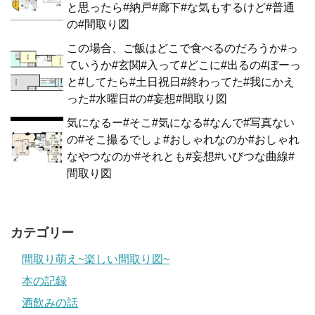
と思ったら#納戸#廊下#な気もするけど#普通
の#間取り図
この場合、ご飯はどこで食べるのだろうか#っ
ていうか#玄関#入って#どこに#出るの#ぼーっ
と#してたら#土日祝日#終わってた#我にかえ
った#水曜日#の#妄想#間取り図
気になるー#そこ#気になる#なんで#写真ない
の#そこ撮るでしょ#おしゃれなのか#おしゃれ
なやつなのか#それとも#妄想#いびつな曲線#
間取り図
カテゴリー
間取り萌え~楽しい間取り図~
本の記録
酒飲みの話