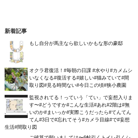
新着記事
もし自分が馬主なら欲しいかもな形の豪邸
オクラ君復活！#毎朝の日課 #水やり#カメムシ
いなくなる#復活する#嬉しい#猫みていて#間
取り図#見る時間ない#今日この頃#狭小農園
監視されてる！っていう「てい」で妄想入りま
す〜#どうですか#こんな生活#あれ#2階は#無
いのか#まいっか#実際こうだったら#てんてん
てん#3日で#忘れてそう#カメラ目線#で#妄想
生活#間取り図
ご破算で願いましては〜6帖引くトイレ引くシ