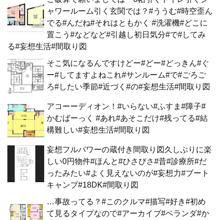
ャワールーム引く玄関では？#ううむ#時空歪ん
でる#んだね#それはともかく #洗濯機#どこに
置こう#などなど#引越し初日気分#で#してみ
る#妄想生活#間取り図
そこ気になるんですけどー#どー#どっきん#ぐ
ー#してますよねこれ#サンルーム#で#ごろご
ろ#したい季節#近づく#の#妄想生活#間取り図
アコーーディオン！#いらない#ふすま#障子#
かむばーっく #あれ#あそこだけ#残ってる#結
構難しい#妄想生活#間取り図
妄想フルパワーの蔵付き間取り図久しぶりに楽
しい0円物件#ほんと#ひさびさ#昔#診療所#だ
ったみたい#よく見えないのが#妄想力#ブート
キャンプ#18DK#間取り図
…事故ってる？#このクルマ#描写#好き#初め
て見るタイプなので#アーカイブ#ベランダ#か