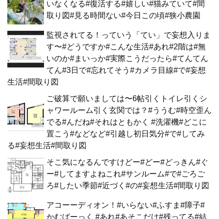
いなくなる#復活する#嬉しい#猫みていて#間
取り図#見る時間ない#今日この頃#狭小農園
監視されてる！っていう「てい」で妄想入りま
す〜#どうですか#こんな生活#あれ#2階は#無
いのか#まいっか#実際こうだったら#てんてん
てん#3日で#忘れてそう#カメラ目線#で#妄想
生活#間取り図
ご破算で願いましては〜6帖引くトイレ引くシ
ャワールーム引く玄関では？#ううむ#時空歪ん
でる#んだね#それはともかく #洗濯機#どこに
置こう#などなど#引越し初日気分#で#してみ
る#妄想生活#間取り図
そこ気になるんですけどー#どー#どっきん#ぐ
ー#してますよねこれ#サンルーム#で#ごろご
ろ#したい季節#近づく#の#妄想生活#間取り図
アコーーディオン！#いらない#ふすま#障子#
かむばーっく #あれ#あそこだけ#残ってる#結