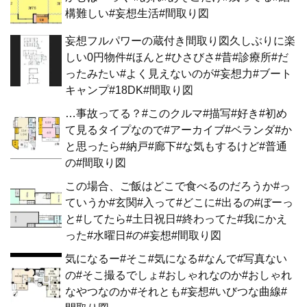
構難しい#妄想生活#間取り図
妄想フルパワーの蔵付き間取り図久しぶりに楽
しい0円物件#ほんと#ひさびさ#昔#診療所#だ
ったみたい#よく見えないのが#妄想力#ブート
キャンプ#18DK#間取り図
…事故ってる？#このクルマ#描写#好き#初め
て見るタイプなので#アーカイブ#ベランダ#か
と思ったら#納戸#廊下#な気もするけど#普通
の#間取り図
この場合、ご飯はどこで食べるのだろうか#っ
ていうか#玄関#入って#どこに#出るの#ぼーっ
と#してたら#土日祝日#終わってた#我にかえ
った#水曜日#の#妄想#間取り図
気になるー#そこ#気になる#なんで#写真ない
の#そこ撮るでしょ#おしゃれなのか#おしゃれ
なやつなのか#それとも#妄想#いびつな曲線#