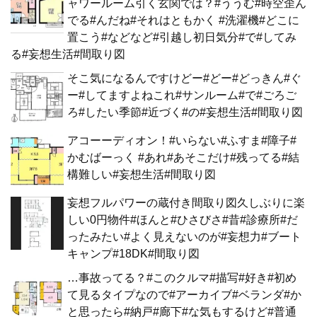
ャワールーム引く玄関では？#ううむ#時空歪ん
でる#んだね#それはともかく #洗濯機#どこに
置こう#などなど#引越し初日気分#で#してみ
る#妄想生活#間取り図
そこ気になるんですけどー#どー#どっきん#ぐ
ー#してますよねこれ#サンルーム#で#ごろご
ろ#したい季節#近づく#の#妄想生活#間取り図
アコーーディオン！#いらない#ふすま#障子#
かむばーっく #あれ#あそこだけ#残ってる#結
構難しい#妄想生活#間取り図
妄想フルパワーの蔵付き間取り図久しぶりに楽
しい0円物件#ほんと#ひさびさ#昔#診療所#だ
ったみたい#よく見えないのが#妄想力#ブート
キャンプ#18DK#間取り図
…事故ってる？#このクルマ#描写#好き#初め
て見るタイプなので#アーカイブ#ベランダ#か
と思ったら#納戸#廊下#な気もするけど#普通