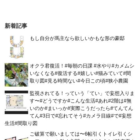
新着記事
もし自分が馬主なら欲しいかもな形の豪邸
オクラ君復活！#毎朝の日課 #水やり#カメムシ
いなくなる#復活する#嬉しい#猫みていて#間
取り図#見る時間ない#今日この頃#狭小農園
監視されてる！っていう「てい」で妄想入りま
す〜#どうですか#こんな生活#あれ#2階は#無
いのか#まいっか#実際こうだったら#てんてん
てん#3日で#忘れてそう#カメラ目線#で#妄想
生活#間取り図
ご破算で願いましては〜6帖引くトイレ引くシ