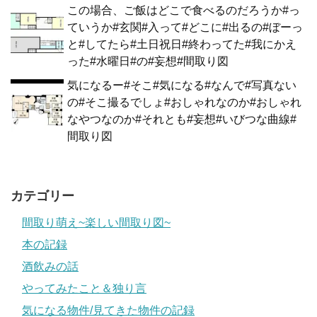
この場合、ご飯はどこで食べるのだろうか#っ
ていうか#玄関#入って#どこに#出るの#ぼーっ
と#してたら#土日祝日#終わってた#我にかえ
った#水曜日#の#妄想#間取り図
気になるー#そこ#気になる#なんで#写真ない
の#そこ撮るでしょ#おしゃれなのか#おしゃれ
なやつなのか#それとも#妄想#いびつな曲線#
間取り図
カテゴリー
間取り萌え~楽しい間取り図~
本の記録
酒飲みの話
やってみたこと＆独り言
気になる物件/見てきた物件の記録