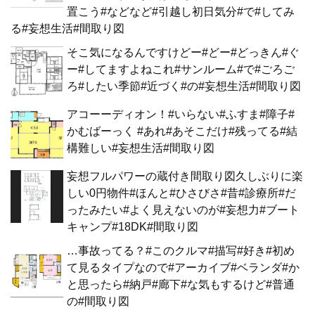
置こう#などなど#引越し初日気分#で#してみ
る#妄想生活#間取り図
そこ気になるんですけどー#どー#どっきん#ぐ
ー#してますよねこれ#サンルーム#で#ごろご
ろ#したい季節#近づく#の#妄想生活#間取り図
アコーーディオン！#いらない#ふすま#障子#
かむばーっく #あれ#あそこだけ#残ってる#結
構難しい#妄想生活#間取り図
妄想フルパワーの蔵付き間取り図久しぶりに楽
しい0円物件#ほんと#ひさびさ#昔#診療所#だ
ったみたい#よく見えないのが#妄想力#ブート
キャンプ#18DK#間取り図
…事故ってる？#このクルマ#描写#好き#初め
て見るタイプなので#アーカイブ#ベランダ#か
と思ったら#納戸#廊下#な気もするけど#普通
の#間取り図