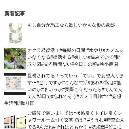
新着記事
もし自分が馬主なら欲しいかもな形の豪邸
オクラ君復活！#毎朝の日課 #水やり#カメムシ
いなくなる#復活する#嬉しい#猫みていて#間
取り図#見る時間ない#今日この頃#狭小農園
監視されてる！っていう「てい」で妄想入りま
す〜#どうですか#こんな生活#あれ#2階は#無
いのか#まいっか#実際こうだったら#てんてん
てん#3日で#忘れてそう#カメラ目線#で#妄想
生活#間取り図
ご破算で願いましては〜6帖引くトイレ引くシ
ャワールーム引く玄関では？#ううむ#時空歪ん
でる#んだね#それはともかく #洗濯機#どこに