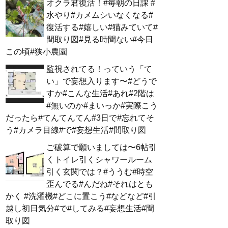
オクラ君復活！#毎朝の日課 #
水やり#カメムシいなくなる#
復活する#嬉しい#猫みていて#
間取り図#見る時間ない#今日
この頃#狭小農園
監視されてる！っていう「て
い」で妄想入ります〜#どうで
すか#こんな生活#あれ#2階は
#無いのか#まいっか#実際こう
だったら#てんてんてん#3日で#忘れてそ
う#カメラ目線#で#妄想生活#間取り図
ご破算で願いましては〜6帖引
くトイレ引くシャワールーム
引く玄関では？#ううむ#時空
歪んでる#んだね#それはとも
かく #洗濯機#どこに置こう#などなど#引
越し初日気分#で#してみる#妄想生活#間
取り図