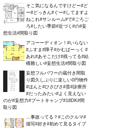
そこ気になるんですけどー#ど
ー#どっきん#ぐー#してますよ
ねこれ#サンルーム#で#ごろご
ろ#したい季節#近づく#の#妄
想生活#間取り図
アコーーディオン！#いらない
#ふすま#障子#かむばーっく #
あれ#あそこだけ#残ってる#結
構難しい#妄想生活#間取り図
妄想フルパワーの蔵付き間取
り図久しぶりに楽しい0円物件
#ほんと#ひさびさ#昔#診療所
#だったみたい#よく見えない
のが#妄想力#ブートキャンプ#18DK#間
取り図
…事故ってる？#このクルマ#
描写#好き#初めて見るタイプ