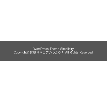
WordPress Theme
Simplicity
Copyright©
間取りマニアのつぶやき
All Rights Reserved.