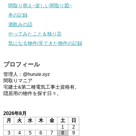
間取り萌え~楽しい間取り図~
本の記録
酒飲みの話
やってみたこと＆独り言
気になる物件/見てきた物件の記録
プロフィール
管理人：@huruie.xyz
間取りマニア
宅建士&第二種電気工事士資格有。
隠居用の物件を探す日々。
2026年8月
月
火
水
木
金
土
日
1
2
3
4
5
6
7
8
9