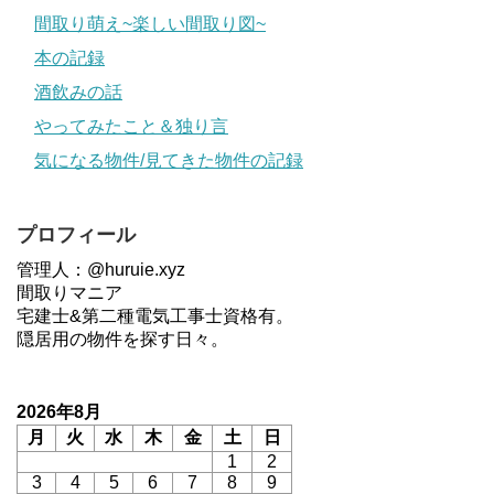
間取り萌え~楽しい間取り図~
本の記録
酒飲みの話
やってみたこと＆独り言
気になる物件/見てきた物件の記録
プロフィール
管理人：@huruie.xyz
間取りマニア
宅建士&第二種電気工事士資格有。
隠居用の物件を探す日々。
2026年8月
月
火
水
木
金
土
日
1
2
3
4
5
6
7
8
9