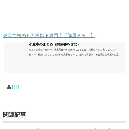
東京で初の６万円以下専門店【部屋まる。】
小屋本のまとめ（関係書を含む）
ちょっと暇だったので、小屋関係の本を集めてみました。結構たくさん出てるんです
ね・・・秘かに楽しむのが好きな天邪鬼なので、続々と出版されるお洒落な小屋本に正直
うんざりしていますが、日々の読書＆数年後すっかりブームが去ったころにゆっくりと楽
しむためのメモです。発行年順に並べてみました。こうしてみると結構面白いですね～※
★印は読書済。★の数はおすすめ度合い（MAX★★★）※2018.6.25現在（随時更新/漏れが
あれば教えていただけると嬉しいです）ムック～発行年順小屋ライフ 小屋を活用した素敵
なライフスタイルムック: 63...
HH
関連記事