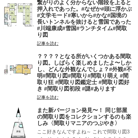
繋がりのよく分からない階段を上ると
押入れであった。#なぜか#頭に浮かぶ
#文学モード#寒いから#かな#国境の
長いトンネルを抜けると雪国であった
#川端康成#雪国#ランチタイム#間取
り図
記事を読む
？？？？となる所がいくつかある間取
り図。しばらく楽しめましたよ〜しか
し、どんな外観なんでしょ？#外観#不
明#間取り図#間取り#間取り萌え #間
取り狂 #間取り図鑑定士 #間取り図好
き #間取り図初段 #謎#あります
記事を読む
また新バージョン発見〜！ 同じ部屋
の間取り図をコレクションするのも楽
しみ〈間取りマニアのつぶやき〉
ここ好きなんですよね～ これで間取り図3