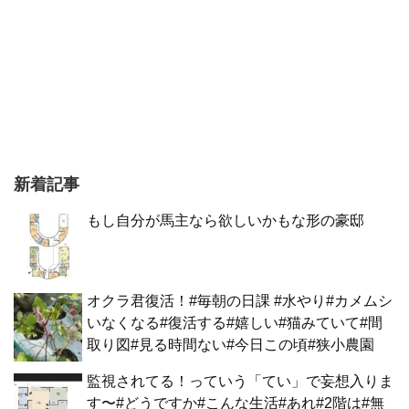
新着記事
もし自分が馬主なら欲しいかもな形の豪邸
オクラ君復活！#毎朝の日課 #水やり#カメムシ
いなくなる#復活する#嬉しい#猫みていて#間
取り図#見る時間ない#今日この頃#狭小農園
監視されてる！っていう「てい」で妄想入りま
す〜#どうですか#こんな生活#あれ#2階は#無