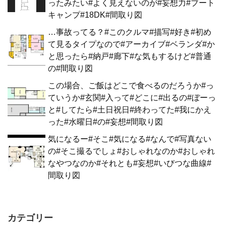
ったみたい#よく見えないのが#妄想力#ブート
キャンプ#18DK#間取り図
…事故ってる？#このクルマ#描写#好き#初め
て見るタイプなので#アーカイブ#ベランダ#か
と思ったら#納戸#廊下#な気もするけど#普通
の#間取り図
この場合、ご飯はどこで食べるのだろうか#っ
ていうか#玄関#入って#どこに#出るの#ぼーっ
と#してたら#土日祝日#終わってた#我にかえ
った#水曜日#の#妄想#間取り図
気になるー#そこ#気になる#なんで#写真ない
の#そこ撮るでしょ#おしゃれなのか#おしゃれ
なやつなのか#それとも#妄想#いびつな曲線#
間取り図
カテゴリー