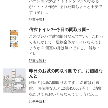
バージョンかな？ トイレタンクの小ささ
が・・・大作が生まれた時ちょっと不安で
す（笑） ...
記事を読む
信玄トイレ?~今日の間取り図~
このプレハブ建物部分なんですが、 これっ
てもしかして、建物全体がトイレなんでし
ょうか？ 個室の扉は無いですし。 解放ト
イレ...
記事を読む
昨日のお城の間取り図です。お値段な
んと…
昨日のお城の間取り図です。 名前は迎賓
館。 お値段なんと12億4500万円！ …消費
税だけでもおいくらなんでしょうね(-｡...
記事を読む