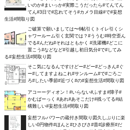
いのか#まいっか#実際こうだったら#てんてん
てん#3日で#忘れてそう#カメラ目線#で#妄想
生活#間取り図
ご破算で願いましては〜6帖引くトイレ引くシ
ャワールーム引く玄関では？#ううむ#時空歪ん
でる#んだね#それはともかく #洗濯機#どこに
置こう#などなど#引越し初日気分#で#してみ
る#妄想生活#間取り図
そこ気になるんですけどー#どー#どっきん#ぐ
ー#してますよねこれ#サンルーム#で#ごろご
ろ#したい季節#近づく#の#妄想生活#間取り図
アコーーディオン！#いらない#ふすま#障子#
かむばーっく #あれ#あそこだけ#残ってる#結
構難しい#妄想生活#間取り図
妄想フルパワーの蔵付き間取り図久しぶりに楽
しい0円物件#ほんと#ひさびさ#昔#診療所#だ