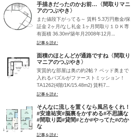
手描きだったのかお前…〈間取りマニ
アのつぶやき〉
また値段下がってる～ 賃料 5.3万円敷金/保
証金 2ヶ月/なし礼金 1ヶ月間取り１ＤＫ専
有面積 36.30m²築年月2008年12月...
記事を読む
面積のほとんどが通路ですね〈間取り
マニアのつぶやき〉
実質的な部屋は奥の約2帖？ ベッド奥まで
入れるパズルがファーストミッション！
TA1262(4階/1K/15.48m2) 賃料7...
記事を読む
そんなに流しを置くなら風呂をくれ！
#安達祐実#脳裏をかすめる#不思議な
#間取り図#貸間#とか#やってた#のか
な
記事を読む