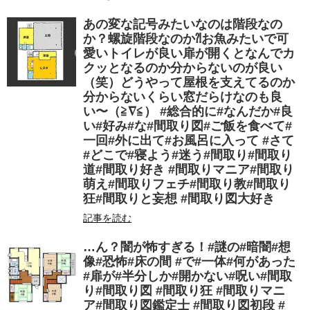
あの変な記号みたいなのは階段なの
か？螺旋階段なのか⁈お魚みたいで可
愛いトイレが良い扉が開くとなんでカ
クッとなるのか分からないのが良い
（笑）どうやって屋根を支えてるのか
分からないくらい窓だらけなのも良
い〜（≧∇≦） #総合的に#なんだか#良
い#好み#な#間取り図#ご飯を食べて#
一回#外に出て#お風呂に入って #さて
#どこで#寝よう#迷う#間取り#間取り
道#間取り好き #間取りマニア#間取り
萌え#間取りフェチ#間取り教#間取り
狂#間取りと妄想 #間取り図大好き
記事を読む
…ん？闇が怖すぎる！#謎の#暗闇#想
像#恐怖#床の間 #で#一体#何があった
#扉が#半分しか#開かない#呪い#間取
り#間取り図 #間取り狂 #間取りマニ
ア#間取り図鑑定士 #間取り図初段 #