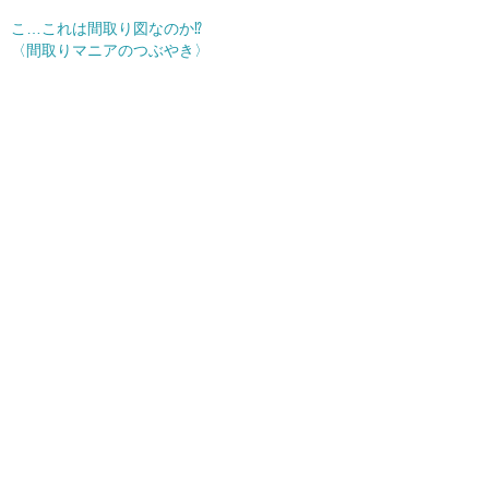
こ…これは間取り図なのか︎⁉
〈間取りマニアのつぶやき〉