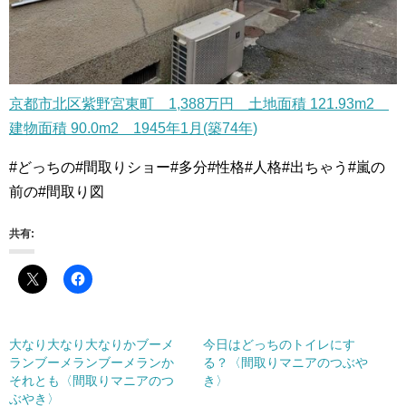
京都市北区紫野宮東町 1,388万円 土地面積 121.93m2
建物面積 90.0m2 1945年1月(築74年)
#どっちの#間取りショー#多分#性格#人格#出ちゃう#嵐の
前の#間取り図
共有:
大なり大なり大なりかブーメ
今日はどっちのトイレにす
ランブーメランブーメランか
る？〈間取りマニアのつぶや
それとも〈間取りマニアのつ
き〉
ぶやき〉