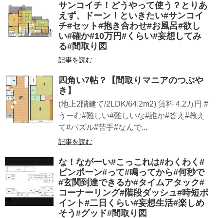
サンコイチ！どうやって使う？とりあ
えず、ドーン！といきたい#サンコイ
チ#セット#抱き合わせ#お風呂#欲し
い#確か#10万円#くらい#妄想してみ
る#間取り図
記事を読む
四角い7帖？【間取りマニアのつぶや
き】
(地上2階建て/2LDK/64.2m2) 賃料 4.2万円 #
うーむ#難しい#難しいな#誰か#答え#教え
て#パズル#苦手#なんで...
記事を読む
な！ながーい#こっこれは#わくわく#
ピンポーン#って#鳴ってから#何秒で
#玄関到達できるか#タイムアタック#
コーナーリング#階段ダッシュ#時短ポ
イント#二日くらい#妄想生活#楽しめ
そう#グッド#間取り図