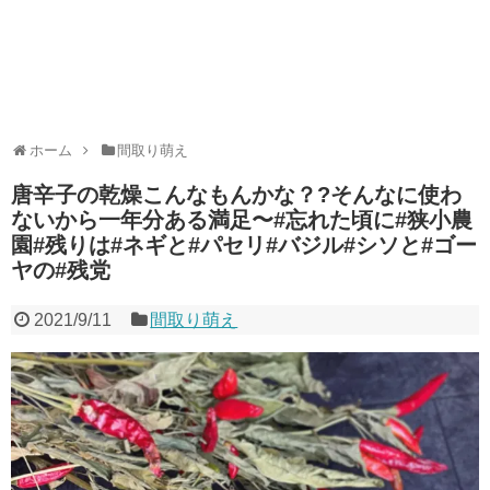
ホーム
間取り萌え
唐辛子の乾燥こんなもんかな？?そんなに使わ
ないから一年分ある満足〜#忘れた頃に#狭小農
園#残りは#ネギと#パセリ#バジル#シソと#ゴー
ヤの#残党
2021/9/11
間取り萌え