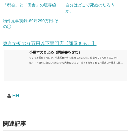
「都会」と「田舎」の境界線
自分はどこで死ぬのだろう
か。
物件見学実録-69坪290万円-そ
の①
東京で初の６万円以下専門店【部屋まる。】
小屋本のまとめ（関係書を含む）
ちょっと暇だったので、小屋関係の本を集めてみました。結構たくさん出てるんです
ね・・・秘かに楽しむのが好きな天邪鬼なので、続々と出版されるお洒落な小屋本に正直
うんざりしていますが、日々の読書＆数年後すっかりブームが去ったころにゆっくりと楽
しむためのメモです。発行年順に並べてみました。こうしてみると結構面白いですね～※
★印は読書済。★の数はおすすめ度合い（MAX★★★）※2018.6.25現在（随時更新/漏れが
あれば教えていただけると嬉しいです）ムック～発行年順小屋ライフ 小屋を活用した素敵
なライフスタイルムック: 63...
HH
関連記事