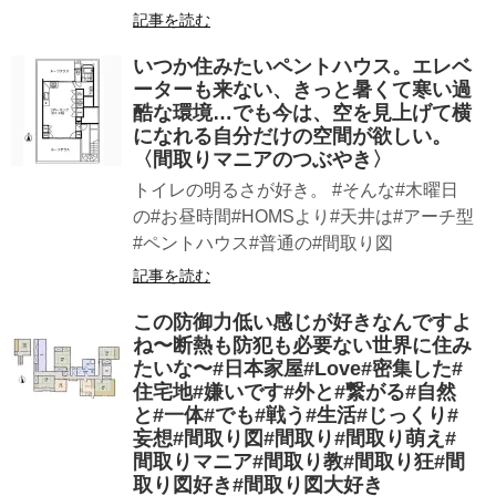
記事を読む
いつか住みたいペントハウス。エレベ
ーターも来ない、きっと暑くて寒い過
酷な環境…でも今は、空を見上げて横
になれる自分だけの空間が欲しい。
〈間取りマニアのつぶやき〉
トイレの明るさが好き。 #そんな#木曜日
の#お昼時間#HOMSより#天井は#アーチ型
#ペントハウス#普通の#間取り図
記事を読む
この防御力低い感じが好きなんですよ
ね〜断熱も防犯も必要ない世界に住み
たいな〜#日本家屋#Love#密集した#
住宅地#嫌いです#外と#繋がる#自然
と#一体#でも#戦う#生活#じっくり#
妄想#間取り図#間取り#間取り萌え#
間取りマニア#間取り教#間取り狂#間
取り図好き#間取り図大好き