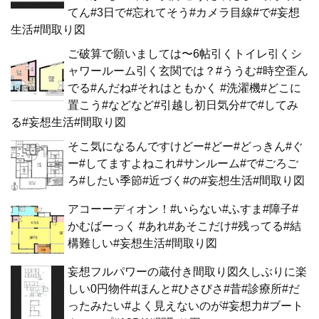
てん#3日で#忘れてそう#カメラ目線#で#妄想
生活#間取り図
ご破算で願いましては〜6帖引くトイレ引くシ
ャワールーム引く玄関では？#ううむ#時空歪ん
でる#んだね#それはともかく #洗濯機#どこに
置こう#などなど#引越し初日気分#で#してみ
る#妄想生活#間取り図
そこ気になるんですけどー#どー#どっきん#ぐ
ー#してますよねこれ#サンルーム#で#ごろご
ろ#したい季節#近づく#の#妄想生活#間取り図
アコーーディオン！#いらない#ふすま#障子#
かむばーっく #あれ#あそこだけ#残ってる#結
構難しい#妄想生活#間取り図
妄想フルパワーの蔵付き間取り図久しぶりに楽
しい0円物件#ほんと#ひさびさ#昔#診療所#だ
ったみたい#よく見えないのが#妄想力#ブート