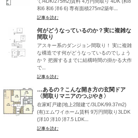
て/4DK/275m2)賃料 4万円間取り 4DK (和8
和6 和6 洋6 6) 専有面積275m2築年...
記事を読む
何がどうなっているのか？実に複雑な
間取り
アスキー系のダンジョン間取り！ 実に複雑
な構造です何がどうなっているのでしょう
か？ 把握するまでに結構時間の掛かる大作
で...
記事を読む
…あるの？こんな開き方の玄関ドア
〈間取りマニアのつぶやき〉
在家町戸建(地上2階建て/3LDK/99.37m2)
(有)エムワイホーム賃料 9万円間取り3LDK
(洋10 洋10 洋7.5 LDK...
記事を読む