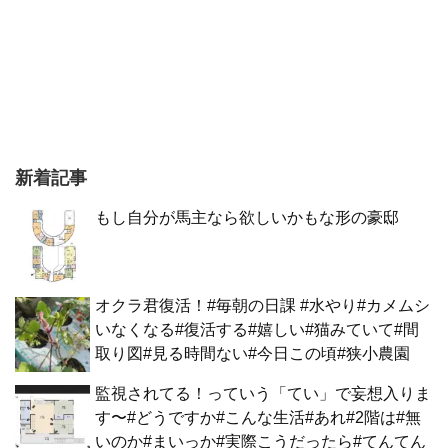
新着記事
もし自分が馬主なら欲しいかもな形の豪邸
オクラ君復活！#毎朝の日課 #水やり#カメムシ
いなくなる#復活する#嬉しい#猫みていて#間
取り図#見る時間ない#今日この頃#狭小農園
監視されてる！っていう「てい」で妄想入りま
す〜#どうですか#こんな生活#あれ#2階は#無
いのか#まいっか#実際こうだったら#てんてん