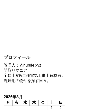
プロフィール
管理人：@huruie.xyz
間取りマニア
宅建士&第二種電気工事士資格有。
隠居用の物件を探す日々。
2026年8月
月
火
水
木
金
土
日
1
2