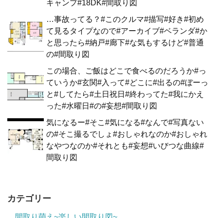
キャンプ#18DK#間取り図
…事故ってる？#このクルマ#描写#好き#初め
て見るタイプなので#アーカイブ#ベランダ#か
と思ったら#納戸#廊下#な気もするけど#普通
の#間取り図
この場合、ご飯はどこで食べるのだろうか#っ
ていうか#玄関#入って#どこに#出るの#ぼーっ
と#してたら#土日祝日#終わってた#我にかえ
った#水曜日#の#妄想#間取り図
気になるー#そこ#気になる#なんで#写真ない
の#そこ撮るでしょ#おしゃれなのか#おしゃれ
なやつなのか#それとも#妄想#いびつな曲線#
間取り図
カテゴリー
間取り萌え~楽しい間取り図~