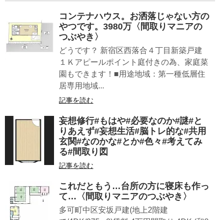
コンテナハウス。お洒落じゃない方の
やつです。3980万〈間取りマニアの
つぶやき〉
どうです？ 新宿区西落合４丁目新築戸建
１Ｋアピールポイント庭付きの為、家庭菜
園もできます！■用途地域：第一種低層住
居専用地域...
記事を読む
妄想修行#もはや#必要なのか#謎#と
りあえず#妄想生活#脳トレ的な#共用
玄関#なのかな#とか#色々#考えてみ
る#間取り図
記事を読む
これだともう…台所の方に寝床も作っ
て…〈間取りマニアのつぶやき〉
多可町中区安坂戸建(地上2階建